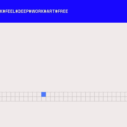
K
#FEEL
#DEEP
#WORK
#ART
#FREE