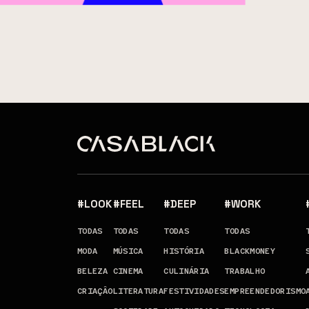
#LOOK
#FEEL
#DEEP
#WORK
TODAS
TODAS
TODAS
TODAS
MODA
MÚSICA
HISTÓRIA
BLACKMONEY
BELEZA
CINEMA
CULINÁRIA
TRABALHO
CRIAÇÂO
LITERATURA
FESTIVIDADES
EMPREENDEDORISMO